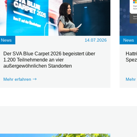
News
14.07.2026
News
Der SVA Blue Carpet 2026 begeistert über
Hattr
1.200 Teilnehmende an vier
Spez
außergewöhnlichen Standorten
Mehr erfahren
Mehr 