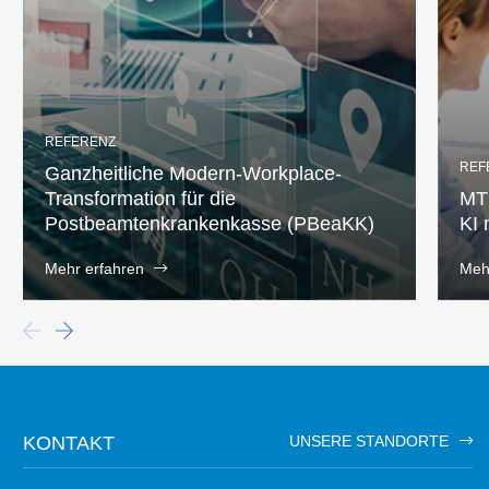
REFERENZ
REF
Ganzheitliche Modern-Workplace-
Transformation für die
MTS
Postbeamtenkrankenkasse (PBeaKK)
KI 
Mehr erfahren
Meh
KONTAKT
UNSERE STANDORTE