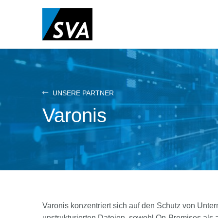
Direkt
zum
Inhalt
UNSERE PARTNER
Varonis
Varonis konzentriert sich auf den Schutz von Unt
unstrukturierten Dateien, sowohl On-Premises als a