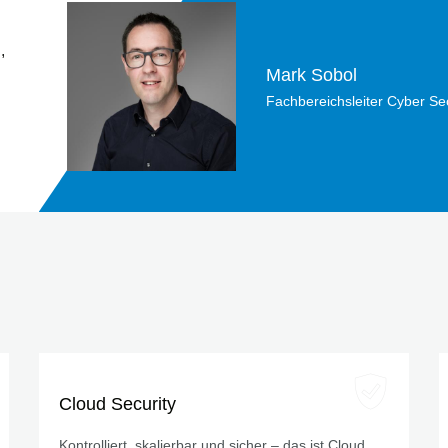
,
Mark Sobol
Fachbereichsleiter Cyber Sec
Cloud Security
Kontrolliert, skalierbar und sicher – das ist Cloud