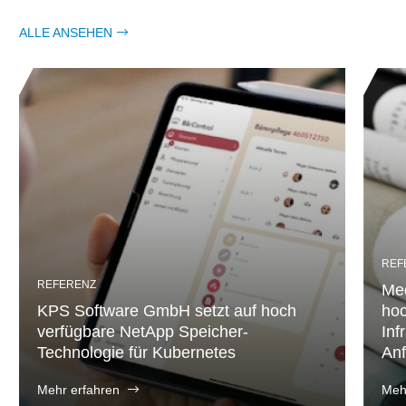
ALLE ANSEHEN
REF
REFERENZ
Med
KPS Software GmbH setzt auf hoch
hoc
verfügbare NetApp Speicher-
Inf
Technologie für Kubernetes
An
Mehr erfahren
Meh