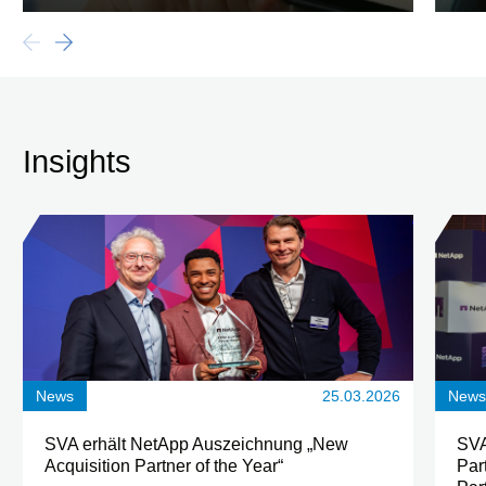
Insights
News
25.03.2026
New
SVA erhält NetApp Auszeichnung „New
SVA
Acquisition Partner of the Year“
Par