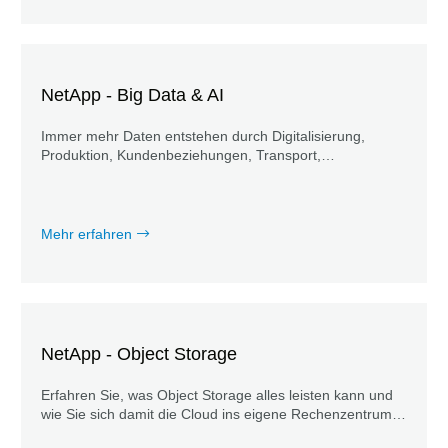
NetApp - Big Data & AI
Immer mehr Daten entstehen durch Digitalisierung,
Produktion, Kundenbeziehungen, Transport,
Sensordaten, Künstliche Intelligenz (AI) und connected
Cars. Wer es schafft, diese meist unstrukturierten
Informationen zu verarbeiten, kann einen erheblichen
Wissensvorsprung gegenüber der Konkurrenz erzielen.
Mehr erfahren
NetApp - Object Storage
Erfahren Sie, was Object Storage alles leisten kann und
wie Sie sich damit die Cloud ins eigene Rechenzentrum
holen können.