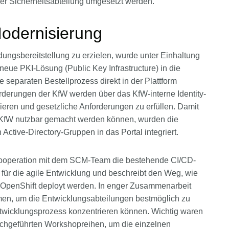
er Sicherheitsabteilung umgesetzt werden.
odernisierung
ngsbereitstellung zu erzielen, wurde unter Einhaltung
ue PKI-Lösung (Public Key Infrastructure) in die
ne separaten Bestellprozess direkt in der Plattform
derungen der KfW werden über das KfW-interne Identity-
eren und gesetzliche Anforderungen zu erfüllen. Damit
r KfW nutzbar gemacht werden können, wurden die
ctive-Directory-Gruppen in das Portal integriert.
 Kooperation mit dem SCM-Team die bestehende CI/CD-
 für die agile Entwicklung und beschreibt den Weg, wie
f OpenShift deployt werden. In enger Zusammenarbeit
n, um die Entwicklungsabteilungen bestmöglich zu
Entwicklungsprozess konzentrieren können. Wichtig waren
rchgeführten Workshopreihen, um die einzelnen