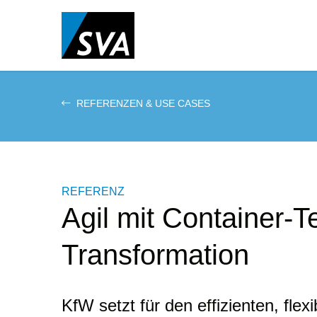
Direkt
zum
Inhalt
REFERENZEN & USE CASES
REFERENZ
Agil mit Container-T
Transformation
KfW setzt für den effizienten, fle