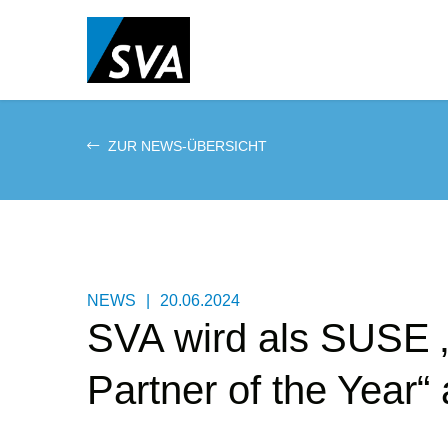
Direkt
zum
Inhalt
ZUR NEWS-ÜBERSICHT
NEWS
|
20.06.2024
SVA wird als SUSE „
Partner of the Year“