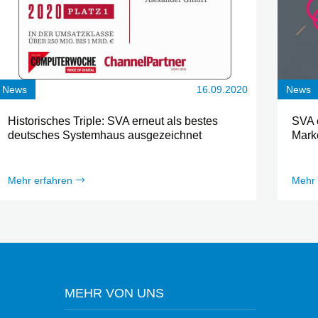
News
16.09.2020
News
Historisches Triple: SVA erneut als bestes
SVA 
deutsches Systemhaus ausgezeichnet
Marke
Mehr erfahren
Mehr 
MEHR VON UNS