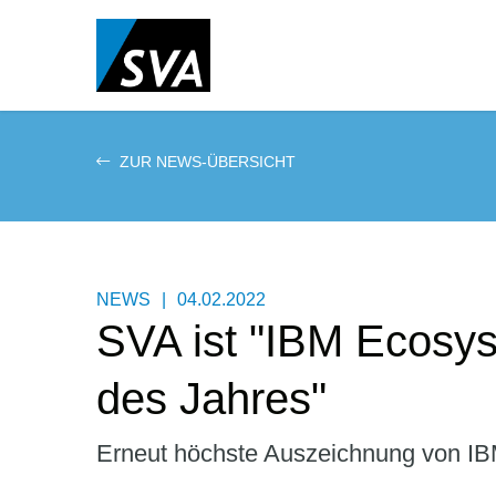
Direkt
zum
Inhalt
ZUR NEWS-ÜBERSICHT
NEWS
|
04.02.2022
SVA ist "IBM Ecosys
des Jahres"
Erneut höchste Auszeichnung von I