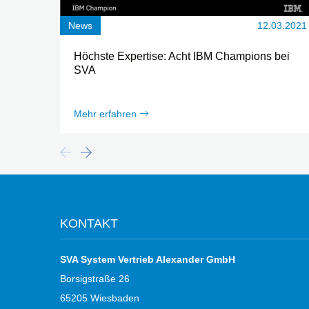
News
12.03.2021
Höchste Expertise: Acht IBM Champions bei
SVA
Mehr erfahren
KONTAKT
SVA System Vertrieb Alexander GmbH
Borsigstraße 26
65205 Wiesbaden