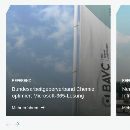
REFERENZ
REF
Bundesarbeitgeberverband Chemie
Neu
optimiert Microsoft-365-Lösung
Inf
Mehr erfahren
Meh