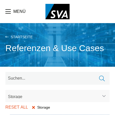
Direkt
zum
Inhalt
MENÜ
STARTSEITE
Referenzen & Use Cases
Storage