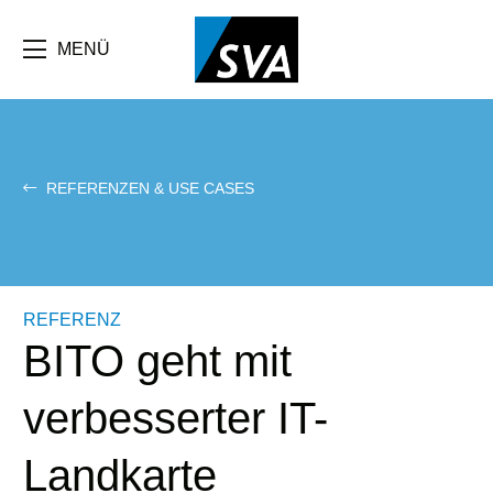
Direkt
zum
Inhalt
MENÜ
REFERENZEN & USE CASES
REFERENZ
BITO geht mit
verbesserter IT-
Landkarte