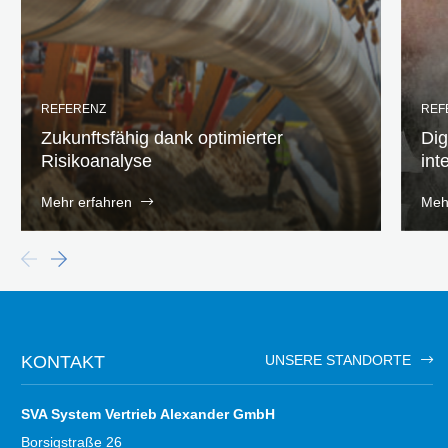
REFERENZ
REF
Zukunftsfähig dank optimierter
Dig
Risikoanalyse
int
Mehr erfahren
Meh
KONTAKT
UNSERE STANDORTE
SVA System Vertrieb Alexander GmbH
Borsigstraße 26