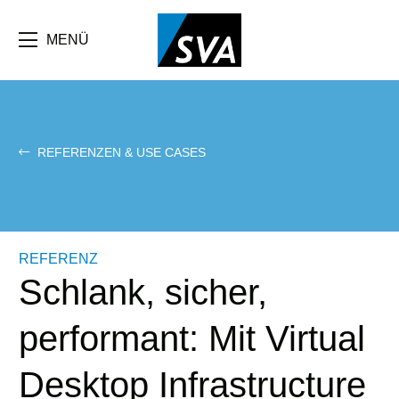
Direkt
zum
Inhalt
MENÜ
REFERENZEN & USE CASES
REFERENZ
Schlank, sicher,
performant: Mit Virtual
Desktop Infrastructure