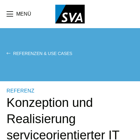
Direkt
zum
Inhalt
MENÜ
REFERENZEN & USE CASES
REFERENZ
Konzeption und
Realisierung
serviceorientierter IT