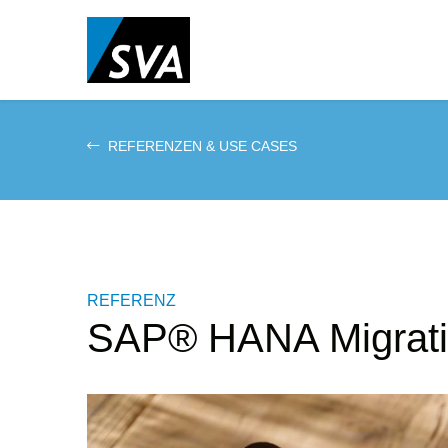
Direkt
zum
Inhalt
REFERENZEN & USE CASES
REFERENZ
SAP® HANA Migrat